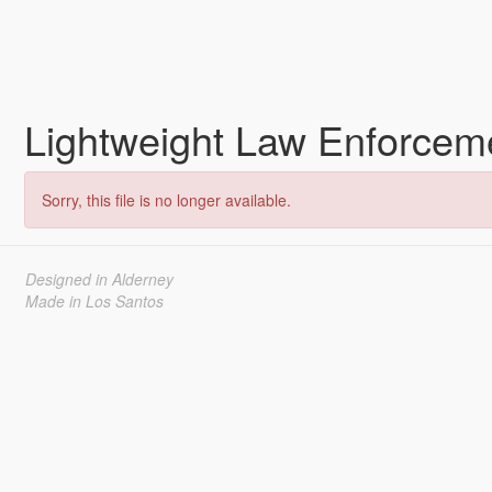
Lightweight Law Enforceme
Sorry, this file is no longer available.
Designed in Alderney
Made in Los Santos