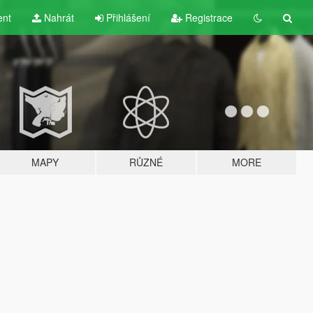
ent
Nahrát
Přihlášení
Registrace
MAPY
RŮZNÉ
MORE