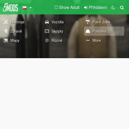
Show Adult
Přihlášení
Nástroje
Vozidla
Paint Jobs
Zbraně
Skripty
Postava
Mapy
Různé
More