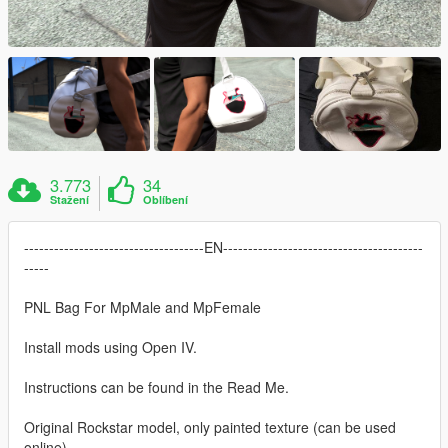
3.773
34
Stažení
Oblíbení
------------------------------------EN----------------------------------------
-----
PNL Bag For MpMale and MpFemale
Install mods using Open IV.
Instructions can be found in the Read Me.
Original Rockstar model, only painted texture (can be used
online)