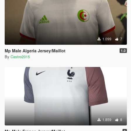
1.099
7
Mp Male Algeria Jersey/Maillot
1.0
By
Castro2015
1.859
8