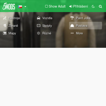
Show Adult
Přihlášení
Nástroje
Vozidla
Paint Jobs
Zbraně
Skripty
Postava
Mapy
Různé
More