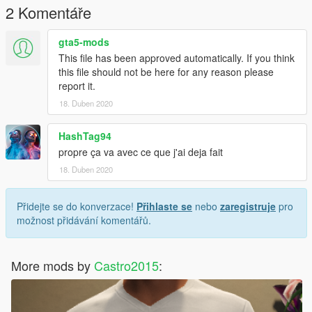
2 Komentáře
gta5-mods
This file has been approved automatically. If you think
this file should not be here for any reason please
report it.
18. Duben 2020
HashTag94
propre ça va avec ce que j'ai deja fait
18. Duben 2020
Přidejte se do konverzace!
Přihlaste se
nebo
zaregistruje
pro
možnost přidávání komentářů.
More mods by
Castro2015
: