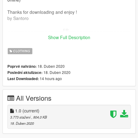
Thanks for downloading and enjoy !
by Santoro
------------------------------------FR----------------------------------------
-----
Show Full Description
Sac PNL pour MpMale & MpFemale
CLOTHING
L'installation de ce mods nécessite Open IV.
18. Duben 2020
Poprvé nahráno:
18. Duben 2020
Poslední aktulizace:
Toute les instruction sont dans le ReadMe
14 hours ago
Last Downloaded:
Model Originale de Rockstar , ceci est juste une Texture (Non
Online)
All Versions
par Santoro
1.0
(current)
3.773 stažení
, 804,0 KB
18. Duben 2020