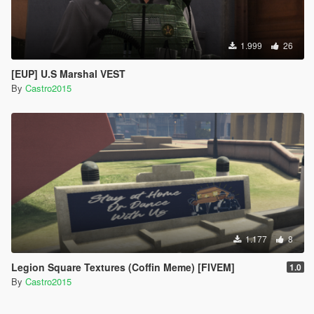
1.999
26
[EUP] U.S Marshal VEST
By
Castro2015
1.177
8
Legion Square Textures (Coffin Meme) [FIVEM]
1.0
By
Castro2015