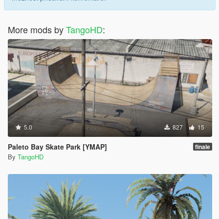
More mods by
TangoHD
:
5.0
827
15
Paleto Bay Skate Park [YMAP]
finale
By
TangoHD