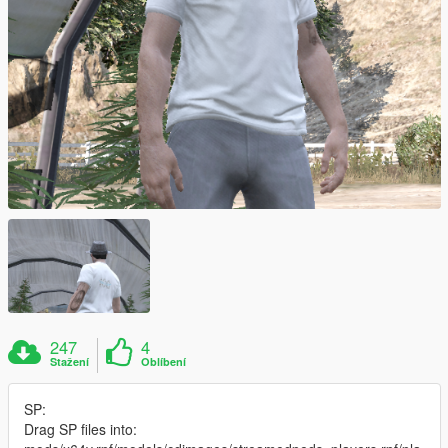
247
4
Stažení
Oblíbení
SP:
Drag SP files into: