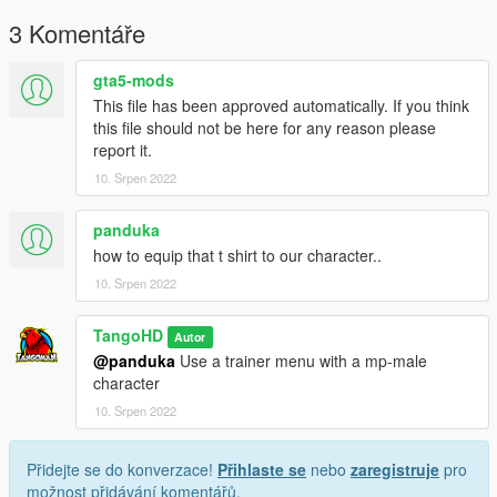
3 Komentáře
gta5-mods
This file has been approved automatically. If you think
this file should not be here for any reason please
report it.
10. Srpen 2022
panduka
how to equip that t shirt to our character..
10. Srpen 2022
TangoHD
Autor
@panduka
Use a trainer menu with a mp-male
character
10. Srpen 2022
Přidejte se do konverzace!
Přihlaste se
nebo
zaregistruje
pro
možnost přidávání komentářů.