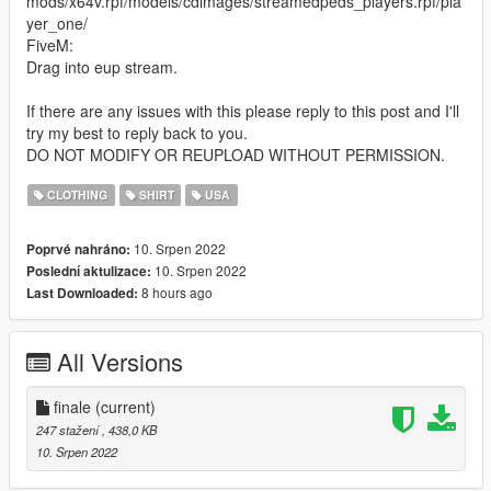
mods/x64v.rpf/models/cdimages/streamedpeds_players.rpf/pla
yer_one/
FiveM:
Drag into eup stream.
If there are any issues with this please reply to this post and I'll
try my best to reply back to you.
DO NOT MODIFY OR REUPLOAD WITHOUT PERMISSION.
CLOTHING
SHIRT
USA
10. Srpen 2022
Poprvé nahráno:
10. Srpen 2022
Poslední aktulizace:
8 hours ago
Last Downloaded:
All Versions
finale
(current)
247 stažení
, 438,0 KB
10. Srpen 2022