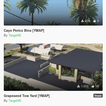
428
9
Cayo Perico Bins [YMAP]
By
TangoHD
1.003
16
Grapeseed Tow Yard [YMAP]
finale
By
TangoHD