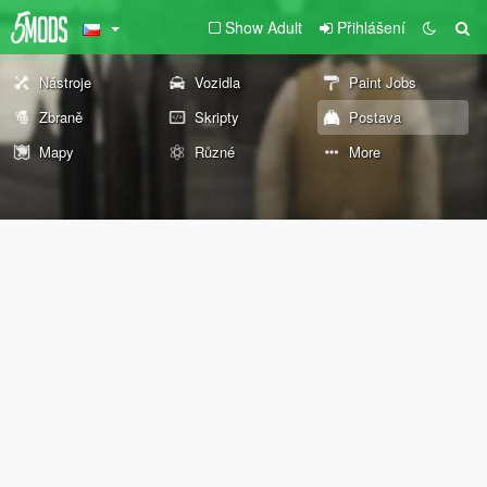
Show Adult
Přihlášení
Nástroje
Vozidla
Paint Jobs
Zbraně
Skripty
Postava
Mapy
Různé
More