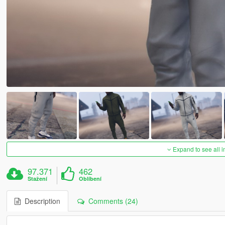
Expand to see all 
97.371
462
Stažení
Oblíbení
Description
Comments (24)