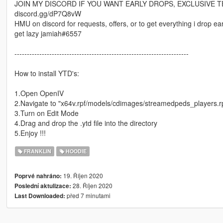
JOIN MY DISCORD IF YOU WANT EARLY DROPS, EXCLUSIVE T
discord.gg/dP7Q8vW
HMU on discord for requests, offers, or to get everything i drop ea
get lazy jamiah#6557
----------------------------------------------------------------------
How to install YTD's:
1.Open OpenIV
2.Navigate to "x64v.rpf/models/cdimages/streamedpeds_players.r
3.Turn on Edit Mode
4.Drag and drop the .ytd file into the directory
5.Enjoy !!!
FRANKLIN
HOODIE
19. Říjen 2020
Poprvé nahráno:
28. Říjen 2020
Poslední aktulizace:
před 7 minutami
Last Downloaded: