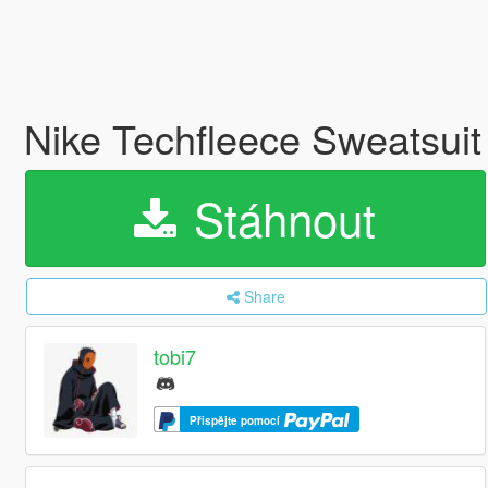
Nike Techfleece Sweatsui
Stáhnout
Share
tobi7
Přispějte pomocí