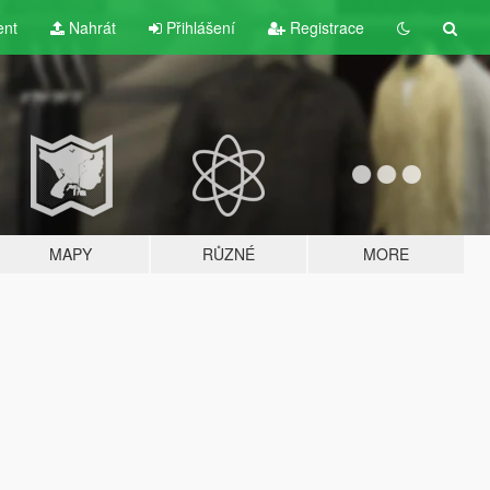
ent
Nahrát
Přihlášení
Registrace
MAPY
RŮZNÉ
MORE