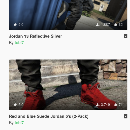
5.0
1.887
32
Jordan 13 Reflective Silver
-
By
tobi7
5.0
3.749
71
Red and Blue Suede Jordan 5's (2-Pack)
-
By
tobi7