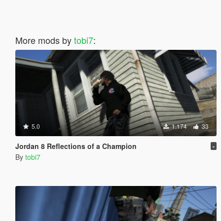
More mods by
tobi7
:
5.0
1.174
33
Jordan 8 Reflections of a Champion
-
By
tobi7