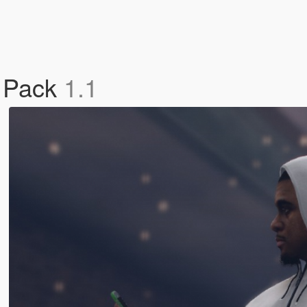
t Pack
1.1