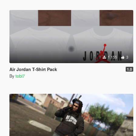
1.155
3
Air Jordan T-Shirt Pack
1.0
By
tobi7