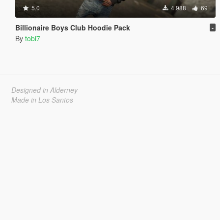
5.0
4.988
69
Billionaire Boys Club Hoodie Pack
-
By
tobi7
Designed in Alderney
Made in Los Santos