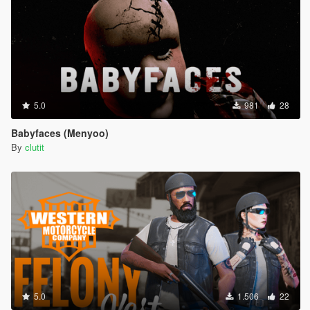
5.0
981
28
Babyfaces (Menyoo)
By
clutit
5.0
1.506
22