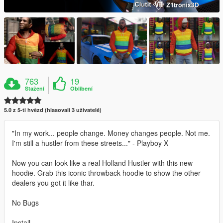
763
19
Stažení
Oblíbení
5.0 z 5-ti hvězd (hlasovali 3 uživatelé)
"In my work... people change. Money changes people. Not me.
I'm still a hustler from these streets..." - Playboy X
Now you can look like a real Holland Hustler with this new
hoodie. Grab this iconic throwback hoodie to show the other
dealers you got it like thar.
No Bugs
Install