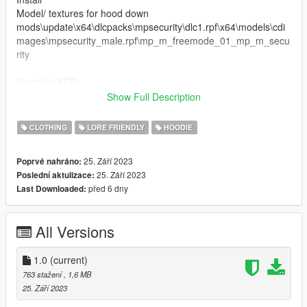
Model/ textures for hood down
mods\update\x64\dlcpacks\mpsecurity\dlc1.rpf\x64\models\cdi
mages\mpsecurity_male.rpf\mp_m_freemode_01_mp_m_secu
rity
Hood Up YDD
mods\update\x64\dlcpacks\patchday27ng\dlc.rpf\x64\models\c
Show Full Description
dimages\patchday27ng_male.rpf\mp_m_freemode_01_mp_m_
security
CLOTHING
LORE FRIENDLY
HOODIE
Credit is to Z1trinix3D for making this hoodie fit mp males
25. Září 2023
Poprvé nahráno:
Original model from rockstar
25. Září 2023
Poslední aktulizace:
před 6 dny
Last Downloaded:
All Versions
1.0
(current)
763 stažení
, 1,6 MB
25. Září 2023