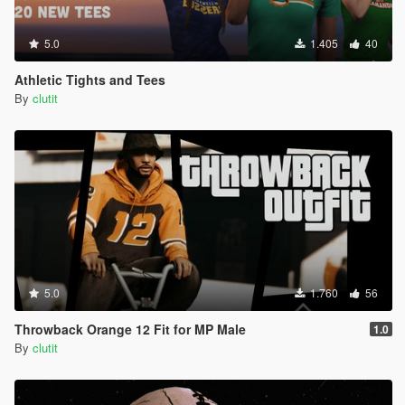
5.0
1.405
40
Athletic Tights and Tees
By
clutit
5.0
1.760
56
Throwback Orange 12 Fit for MP Male
1.0
By
clutit