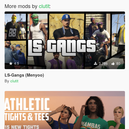
More mods by
clutit
:
4.5
3.786
80
LS-Gangs (Menyoo)
By
clutit