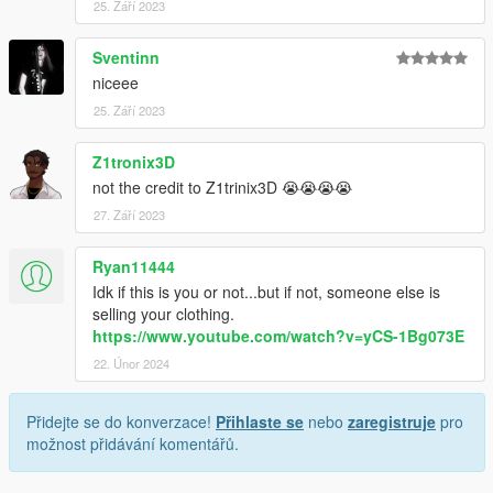
25. Září 2023
Sventinn
niceee
25. Září 2023
Z1tronix3D
not the credit to Z1trinix3D 😭😭😭😭
27. Září 2023
Ryan11444
Idk if this is you or not...but if not, someone else is
selling your clothing.
https://www.youtube.com/watch?v=yCS-1Bg073E
22. Únor 2024
Přidejte se do konverzace!
Přihlaste se
nebo
zaregistruje
pro
možnost přidávání komentářů.