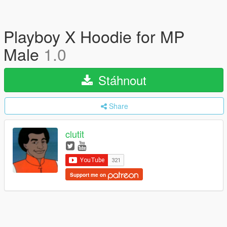
Playboy X Hoodie for MP
Male
1.0
Stáhnout
Share
clutit
Support me on