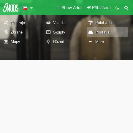
Show Adult
Přihlášení
Nástroje
Vozidla
Paint Jobs
Zbraně
Skripty
Postava
Mapy
Různé
More