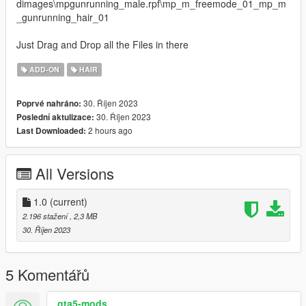
dimages\mpgunrunning_male.rpf\mp_m_freemode_01_mp_m
_gunrunning_hair_01
Just Drag and Drop all the Files in there
ADD-ON
HAIR
30. Říjen 2023
Poprvé nahráno:
30. Říjen 2023
Poslední aktulizace:
2 hours ago
Last Downloaded:
All Versions
1.0
(current)
2.196 stažení
, 2,3 MB
30. Říjen 2023
5 Komentářů
gta5-mods