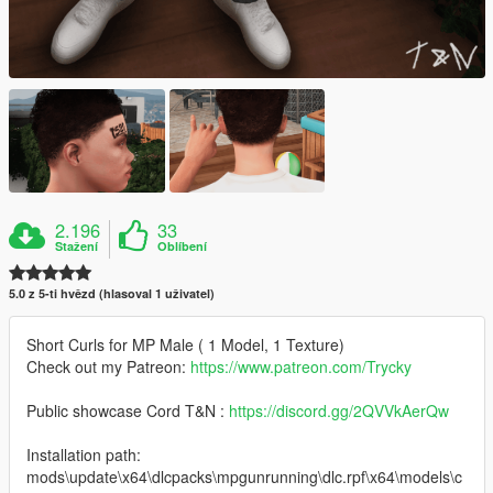
2.196
33
Stažení
Oblíbení
5.0 z 5-ti hvězd (hlasoval 1 uživatel)
Short Curls for MP Male ( 1 Model, 1 Texture)
Check out my Patreon:
https://www.patreon.com/Trycky
Public showcase Cord T&N :
https://discord.gg/2QVVkAerQw
Installation path:
mods\update\x64\dlcpacks\mpgunrunning\dlc.rpf\x64\models\c