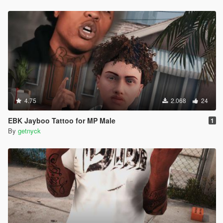
4.75
2.068
24
EBK Jayboo Tattoo for MP Male
1
By
getnyck