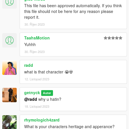
This file has been approved automatically. If you think
this file should not be here for any reason please
report it.
30. Říjen 2023
TaahsMotion
Yuhhh
30. Říjen 2023
radd
what is that character 😭💀
12. Listopad 2023
getnyck
Autor
@radd
why u hatin?
18. Listopad 2023
rhymologich4zard
What is your characters heritage and apperance?