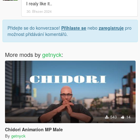
I realy like it..
30. Březen 2024
Přidejte se do konverzace!
Přihlaste se
nebo
zaregistruje
pro
možnost přidávání komentářů.
More mods by
getnyck
:
543
14
Chidori Animation MP Male
By
getnyck