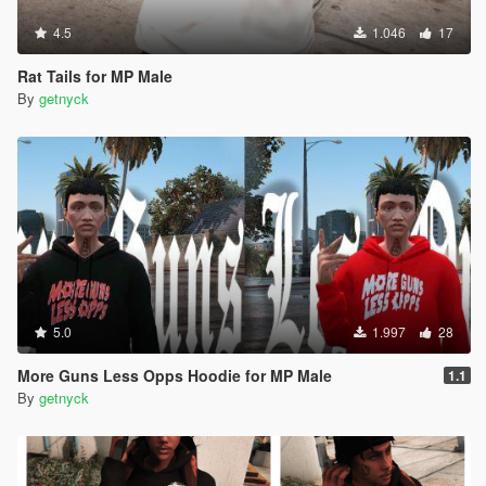
4.5
1.046
17
Rat Tails for MP Male
By
getnyck
5.0
1.997
28
More Guns Less Opps Hoodie for MP Male
1.1
By
getnyck