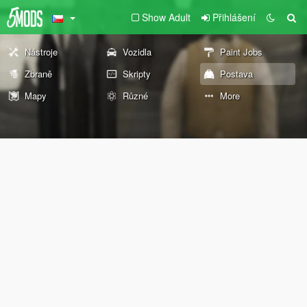
Show Adult
Přihlášení
Nástroje
Vozidla
Paint Jobs
Zbraně
Skripty
Postava
Mapy
Různé
More