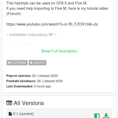
This hairstyle can be used on GTA 5 and Five M.
If you need help importing to Five M, here is my tutorial video
(French) :
https://www.youtube.com/watch?v=b-YS_FZOV10&t=2s
~ Installation instructions SP ~
- Open OpenIV
- Enable "Edit mode"
Show Full Description
- Drag and drop files here:
GTA
CLOTHING
JACKET
V\mods\x64v.rpf\models\cdimages\streamedpeds_mp.rpf\mp_f
_freemode_01
26. Listopad 2020
Poprvé nahráno:
26. Listopad 2020
Poslední aktulizace:
Please be indulgent, this is my first creation ^^
5 hours ago
Last Downloaded:
Feel free to send me your suggestions on my Discord ! 💋
All Versions
V.1
(current)