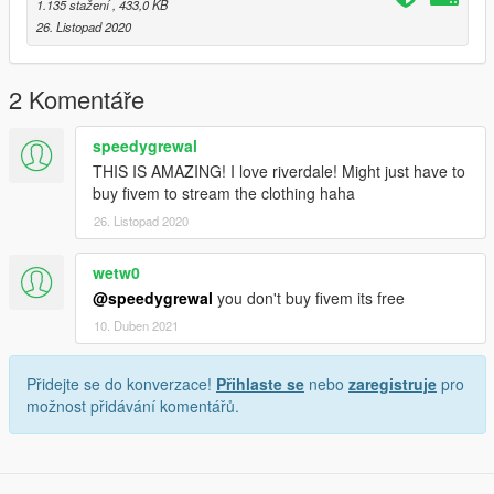
1.135 stažení
, 433,0 KB
26. Listopad 2020
2 Komentáře
speedygrewal
THIS IS AMAZING! I love riverdale! Might just have to
buy fivem to stream the clothing haha
26. Listopad 2020
wetw0
@speedygrewal
you don't buy fivem its free
10. Duben 2021
Přidejte se do konverzace!
Přihlaste se
nebo
zaregistruje
pro
možnost přidávání komentářů.