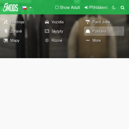
Show Adult
Přihlášení
Nástroje
Vozidla
Paint Jobs
Zbraně
Skripty
Postava
Mapy
Různé
More