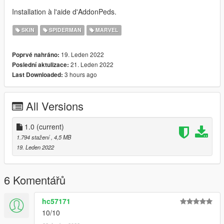
Installation à l'aide d'AddonPeds.
SKIN
SPIDERMAN
MARVEL
19. Leden 2022
Poprvé nahráno:
21. Leden 2022
Poslední aktulizace:
3 hours ago
Last Downloaded:
All Versions
1.0
(current)
1.794 stažení
, 4,5 MB
19. Leden 2022
6 Komentářů
hc57171
10/10