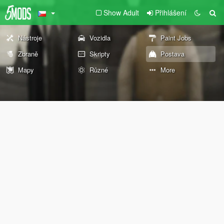
Show Adult
Přihlášení
Nástroje
Vozidla
Paint Jobs
Zbraně
Skripty
Postava
Mapy
Různé
More