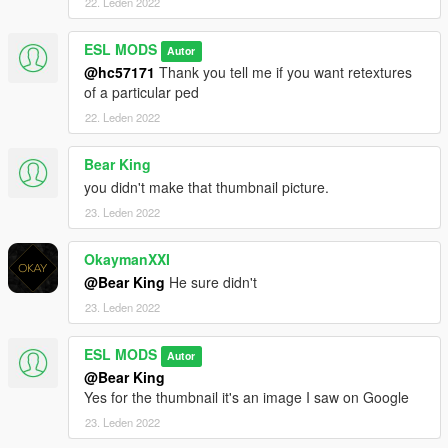
22. Leden 2022
ESL MODS
Autor
@hc57171
Thank you tell me if you want retextures
of a particular ped
22. Leden 2022
Bear King
you didn't make that thumbnail picture.
23. Leden 2022
OkaymanXXI
@Bear King
He sure didn't
23. Leden 2022
ESL MODS
Autor
@Bear King
Yes for the thumbnail it's an image I saw on Google
23. Leden 2022