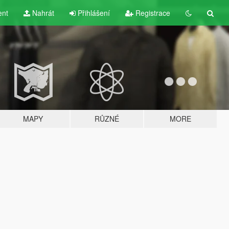
ent
Nahrát
Přihlášení
Registrace
MAPY
RŮZNÉ
MORE