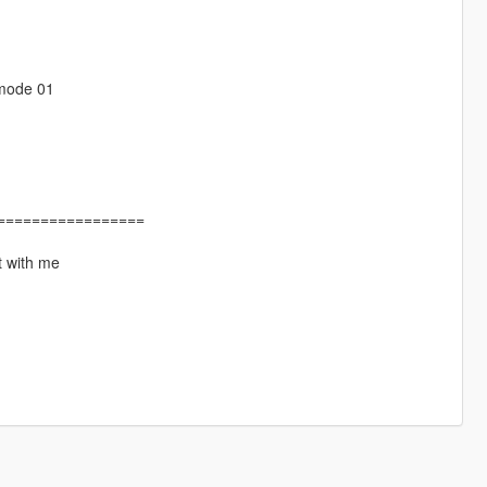
emode 01
=================
t with me