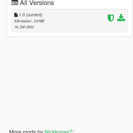
All Versions
1.0
(current)
839 stažení
, 3,8 MB
19. Září 2022
More mods by
Nickkonas7
: