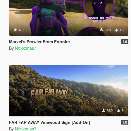
4.0
928
18
Marvel's Prowler From Fortnite
1.0
By
Nickkonas7
882
6
FAR FAR AWAY Vinewood Sign [Add-On]
1.0
By
Nickkonas7