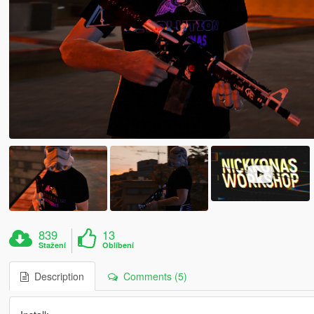
839
13
Stažení
Oblíbení
Description
Comments (5)