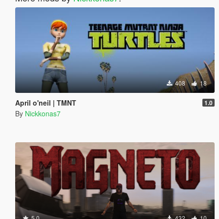
408
18
April o'neil | TMNT
1.0
By
Nickkonas7
5.0
432
10