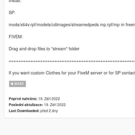
Install:
SP:
mods/x64v.rpf/models/cdimages/streamedpeds mp.rpf/mp m fre
FIVEM:
Drag and drop files to "stream" folder
====================================================
If you want custom Clothes for your FiveM server or for SP contac
MASK
19. Září 2022
Poprvé nahráno:
19. Září 2022
Poslední aktulizace:
před 2 dny
Last Downloaded: