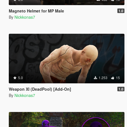
Magneto Helmet for MP Male
1.0
By
Nickkonas7
5.0
1.253
15
Weapon XI (DeadPool) [Add-On]
1.0
By
Nickkonas7