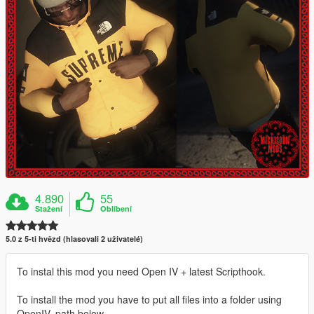
4.890
55
Stažení
Oblíbení
5.0 z 5-ti hvězd (hlasovali 2 uživatelé)
To instal this mod you need Open IV + latest Scripthook.
To install the mod you have to put all files into a folder using
OpenIV, path below