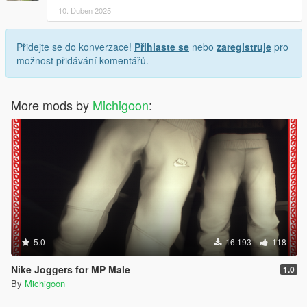
10. Duben 2025
Přidejte se do konverzace!
Přihlaste se
nebo
zaregistruje
pro
možnost přidávání komentářů.
More mods by
Michigoon
:
5.0
16.193
118
Nike Joggers for MP Male
1.0
By
Michigoon