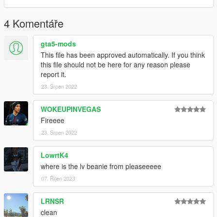
4 Komentáře
gta5-mods
This file has been approved automatically. If you think
this file should not be here for any reason please
report it.
23. Srpen 2022
WOKEUPINVEGAS
Fireeee
23. Srpen 2022
LowrtK4
where is the lv beanie from pleaseeeee
07. Říjen 2023
LRNSR
clean