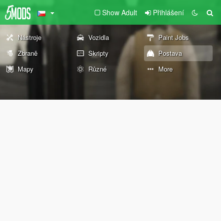
Show Adult
Přihlášení
Nástroje
Vozidla
Paint Jobs
Zbraně
Skripty
Postava
Mapy
Různé
More