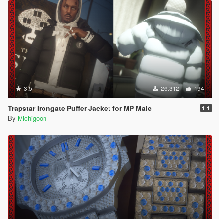
3.5
26.312
194
Trapstar Irongate Puffer Jacket for MP Male
1.1
By
Michigoon