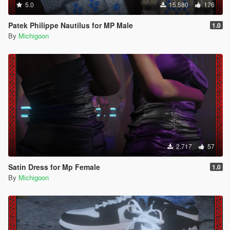
5.0
15.580
176
Patek Philippe Nautilus for MP Male
1.0
By
Michigoon
2.717
57
Satin Dress for Mp Female
1.0
By
Michigoon