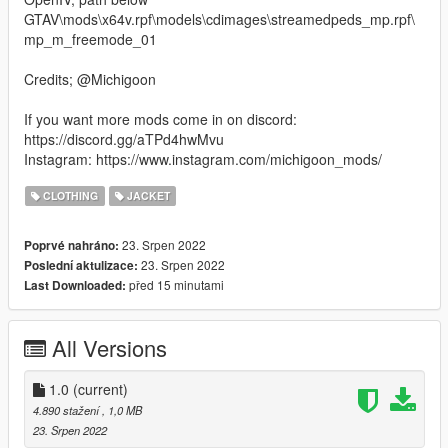
GTAV\mods\x64v.rpf\models\cdimages\streamedpeds_mp.rpf\
mp_m_freemode_01
Credits; @Michigoon
If you want more mods come in on discord:
https://discord.gg/aTPd4hwMvu
Instagram: https://www.instagram.com/michigoon_mods/
CLOTHING
JACKET
23. Srpen 2022
Poprvé nahráno:
23. Srpen 2022
Poslední aktulizace:
před 15 minutami
Last Downloaded:
All Versions
1.0
(current)
4.890 stažení
, 1,0 MB
23. Srpen 2022