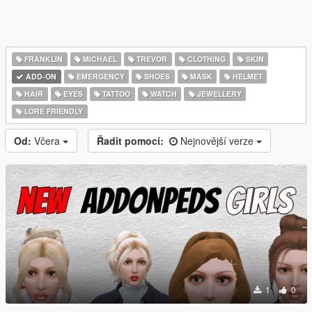
FRANKLIN
MICHAEL
TREVOR
CLOTHING
SKIN
ADD-ON
EMERGENCY
SHOES
MASK
HELMET
HAIR
EYES
TATTOO
WATCH
JEWELLERY
LORE FRIENDLY
Od:
Včera
Řadit pomocí:
Nejnovější verze
1
0