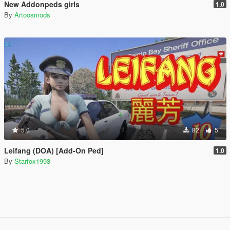
New Addonpeds girls
1.0
By
Artoosmods
5.0
82
5
Leifang (DOA) [Add-On Ped]
1.0
By
Starfox1993