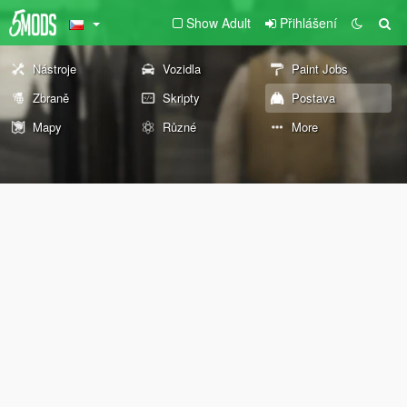
Show Adult
Přihlášení
Nástroje
Vozidla
Paint Jobs
Zbraně
Skripty
Postava
Mapy
Různé
More