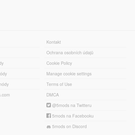
Kontakt
Ochrana osobních údajů
dy
Cookie Policy
módy
Manage cookie settings
módy
Terms of Use
s.com
DMCA
@5mods na Twitteru
5mods na Facebooku
5mods on Discord