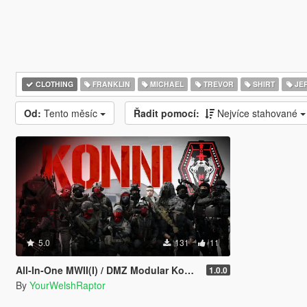
CLOTHING
FRANKLIN
MICHAEL
TREVOR
SHIRT
JE
Od:
Tento měsíc
Řadit pomocí:
Nejvíce stahované
5.0
131
11
All-In-One MWII(I) / DMZ Modular Konni Group Pack [Add-On Ped & MP Male]
1.0.0
By
YourWelshRaptor