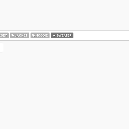
RSEY
JACKET
HOODIE
SWEATER