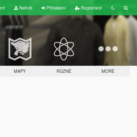
ent
Nahrát
Přihlášení
Registrace
MAPY
RŮZNÉ
MORE