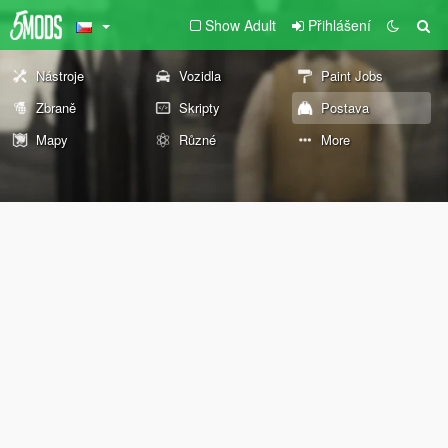
Show Adult
Přihlášení
Nástroje
Vozidla
Paint Jobs
Zbraně
Skripty
Postava
Mapy
Různé
More