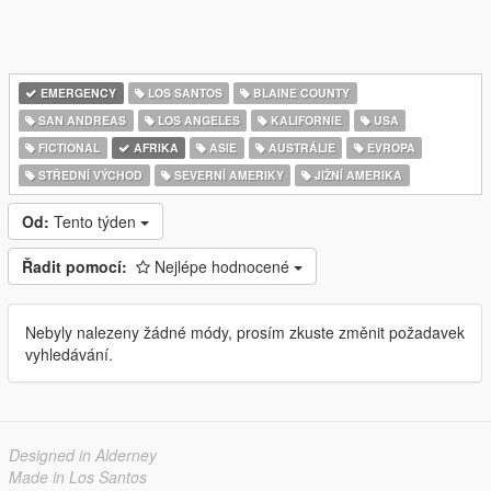
EMERGENCY
LOS SANTOS
BLAINE COUNTY
SAN ANDREAS
LOS ANGELES
KALIFORNIE
USA
FICTIONAL
AFRIKA
ASIE
AUSTRÁLIE
EVROPA
STŘEDNÍ VÝCHOD
SEVERNÍ AMERIKY
JIŽNÍ AMERIKA
Od:
Tento týden
Řadit pomocí:
Nejlépe hodnocené
Nebyly nalezeny žádné módy, prosím zkuste změnit požadavek
vyhledávání.
Designed in Alderney
Made in Los Santos