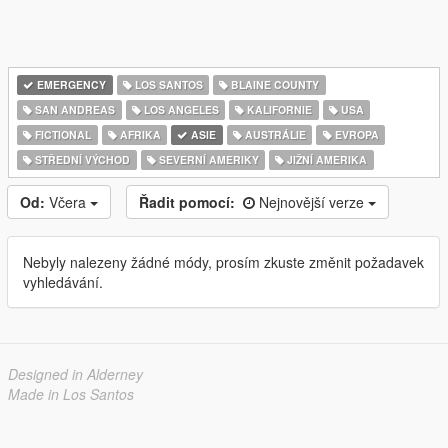
EMERGENCY
LOS SANTOS
BLAINE COUNTY
SAN ANDREAS
LOS ANGELES
KALIFORNIE
USA
FICTIONAL
AFRIKA
ASIE
AUSTRÁLIE
EVROPA
STŘEDNÍ VÝCHOD
SEVERNÍ AMERIKY
JIŽNÍ AMERIKA
Od:
Včera
Řadit pomocí:
Nejnovější verze
Nebyly nalezeny žádné módy, prosím zkuste změnit požadavek
vyhledávání.
Designed in Alderney
Made in Los Santos