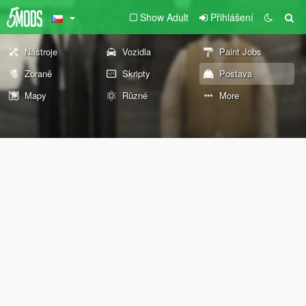
Show Adult
Přihlášení
Nástroje
Vozidla
Paint Jobs
Zbraně
Skripty
Postava
Mapy
Různé
More