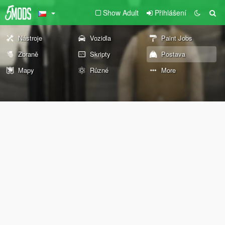
Show Adult
Přihlášení
Nástroje
Vozidla
Paint Jobs
Zbraně
Skripty
Postava
Mapy
Různé
More