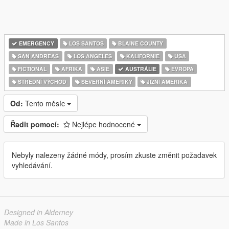
EMERGENCY
LOS SANTOS
BLAINE COUNTY
SAN ANDREAS
LOS ANGELES
KALIFORNIE
USA
FICTIONAL
AFRIKA
ASIE
AUSTRÁLIE
EVROPA
STŘEDNÍ VÝCHOD
SEVERNÍ AMERIKY
JIŽNÍ AMERIKA
Od:
Tento měsíc
Řadit pomocí:
Nejlépe hodnocené
Nebyly nalezeny žádné módy, prosím zkuste změnit požadavek
vyhledávání.
Designed in Alderney
Made in Los Santos