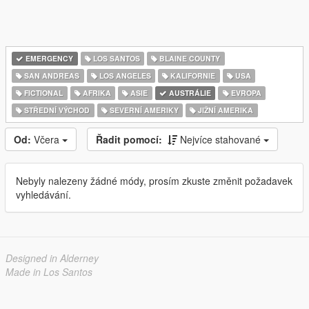
EMERGENCY
LOS SANTOS
BLAINE COUNTY
SAN ANDREAS
LOS ANGELES
KALIFORNIE
USA
FICTIONAL
AFRIKA
ASIE
AUSTRÁLIE
EVROPA
STŘEDNÍ VÝCHOD
SEVERNÍ AMERIKY
JIŽNÍ AMERIKA
Od:
Včera
Řadit pomocí:
Nejvíce stahované
Nebyly nalezeny žádné módy, prosím zkuste změnit požadavek
vyhledávání.
Designed in Alderney
Made in Los Santos