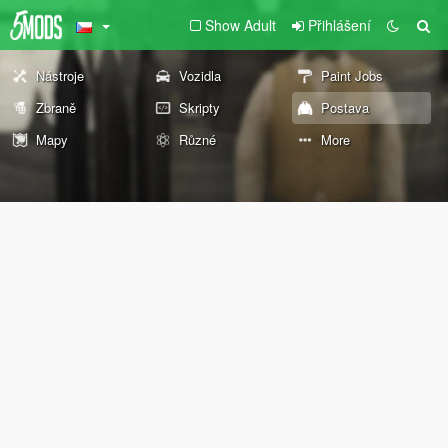
Show Adult
Přihlášení
Nástroje
Vozidla
Paint Jobs
Zbraně
Skripty
Postava
Mapy
Různé
More