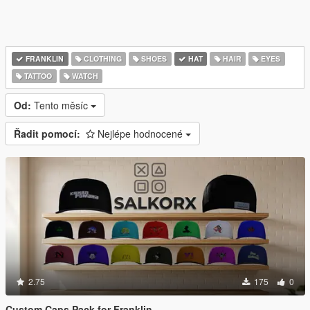
FRANKLIN
CLOTHING
SHOES
HAT
HAIR
EYES
TATTOO
WATCH
Od:
Tento měsíc
Řadit pomocí:
Nejlépe hodnocené
2.75
175
0
Custom Caps Pack for Franklin