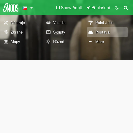
Show Adult
Přihlášení
Nástroje
Vozidla
Paint Jobs
Zbraně
Skripty
Postava
Mapy
Různé
More