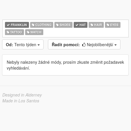
FRANKLIN
CLOTHING
SHOES
HAT
HAIR
EYES
TATTOO
WATCH
Od:
Tento týden
Řadit pomocí:
Nejoblíbenější
Nebyly nalezeny žádné módy, prosím zkuste změnit požadavek
vyhledávání.
Designed in Alderney
Made in Los Santos