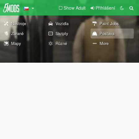
Show Adult
Přihlášení
Nástroje
Vozidla
Paint Jobs
Zbraně
Skripty
Postava
Mapy
Různé
More