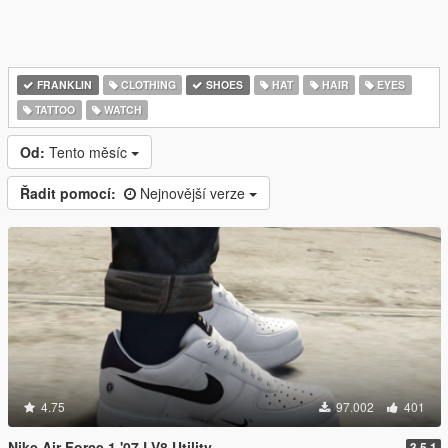
FRANKLIN
CLOTHING
SHOES
HAT
HAIR
EYES
TATTOO
WATCH
Od:
Tento měsíc
Řadit pomocí:
Nejnovější verze
4.75
97.002
401
Nike Air Force 1 '07 LV8 Utility
3.5.1