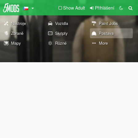
Show Adult
Přihlášení
Nástroje
Vozidla
Paint Jobs
Zbraně
Skripty
Postava
Mapy
Různé
More