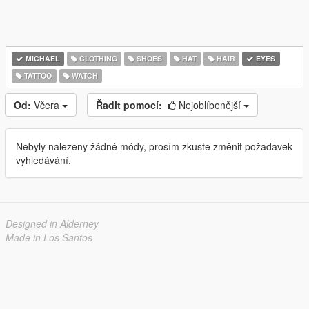
MICHAEL
CLOTHING
SHOES
HAT
HAIR
EYES
TATTOO
WATCH
Od:
Včera
Řadit pomocí:
Nejoblíbenější
Nebyly nalezeny žádné módy, prosím zkuste změnit požadavek
vyhledávání.
Designed in Alderney
Made in Los Santos