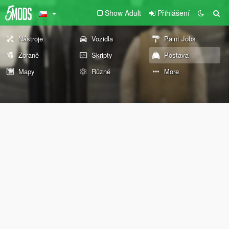
Show Adult
Přihlášení
Nástroje
Vozidla
Paint Jobs
Zbraně
Skripty
Postava
Mapy
Různé
More