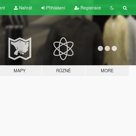
ent
Nahrát
Přihlášení
Registrace
MAPY
RŮZNÉ
MORE