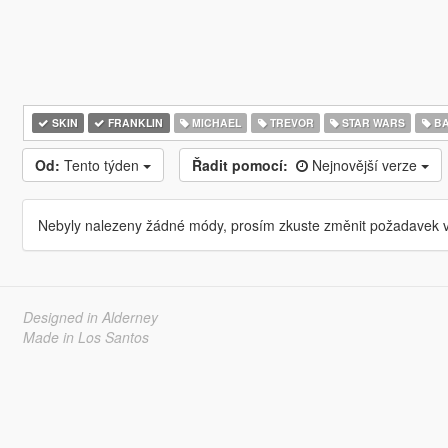
SKIN
FRANKLIN
MICHAEL
TREVOR
STAR WARS
BA
Od:
Tento týden
Řadit pomocí:
Nejnovější verze
Nebyly nalezeny žádné módy, prosím zkuste změnit požadavek v
Designed in Alderney
Made in Los Santos