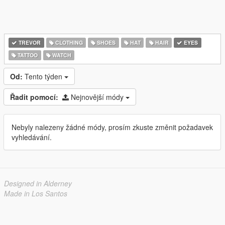
TREVOR
CLOTHING
SHOES
HAT
HAIR
EYES
TATTOO
WATCH
Od:
Tento týden
Řadit pomocí:
Nejnovější módy
Nebyly nalezeny žádné módy, prosím zkuste změnit požadavek
vyhledávání.
Designed in Alderney
Made in Los Santos