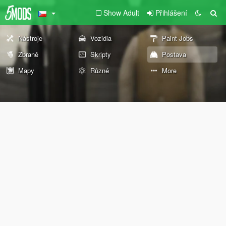
Show Adult
Přihlášení
Nástroje
Vozidla
Paint Jobs
Zbraně
Skripty
Postava
Mapy
Různé
More