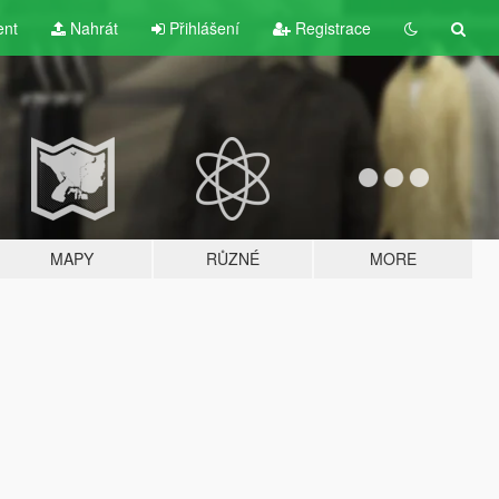
ent
Nahrát
Přihlášení
Registrace
MAPY
RŮZNÉ
MORE