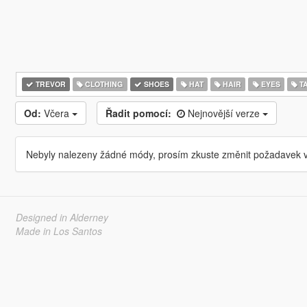
TREVOR
CLOTHING
SHOES
HAT
HAIR
EYES
T
Od:
Včera
Řadit pomocí:
Nejnovější verze
Nebyly nalezeny žádné módy, prosím zkuste změnit požadavek v
Designed in Alderney
Made in Los Santos