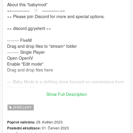
About this "babymod"
»»————- ♡ ————-««
»» Please join Discord for more and special options.
»» discord.gg/yeterli ««
-------- FiveM
Drag and drop files to "stream" folder
-------- Single Player
Open OpenIV
Enable "Edit mode"
Drag and drop files here
»» Baby Mods is a clothing store focused on conversions from
Sims to FiveM
Show Full Description
»» discord.gg/yeterli ««
»» https://www.patreon.com/BabyModss ««
JEWELLERY
»» Please join Discord for more and special options.
29. Květen 2023
Poprvé nahráno:
01. Červen 2023
Poslední aktulizace: