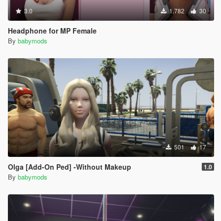
3.0
1.782
30
Headphone for MP Female
By
babymods
501
17
Olga [Add-On Ped] -Without Makeup
1.0
By
babymods