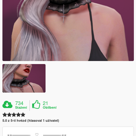
734
21
Stažení
Oblíbení
5.0 z 5-ti hvězd (hlasoval 1 uživatel)
»»————- ♡ ————-««