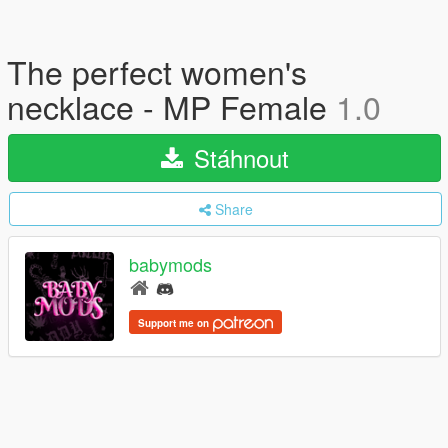
The perfect women's
necklace - MP Female
1.0
Stáhnout
Share
babymods
Support me on