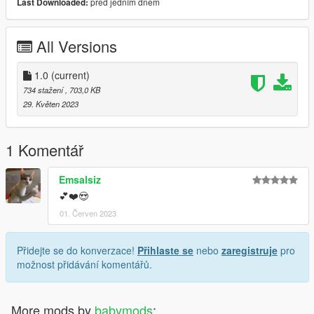
před jedním dnem
Last Downloaded:
All Versions
1.0
(current)
734 stažení
, 703,0 KB
29. Květen 2023
1 Komentář
Emsalsiz
💕❤️😍
01. Červen 2023
Přidejte se do konverzace!
Přihlaste se
nebo
zaregistruje
pro
možnost přidávání komentářů.
More mods by
babymods
: