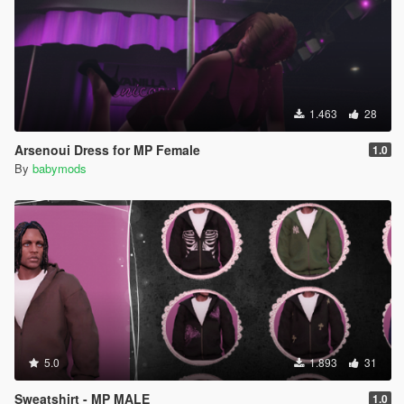
1.463
28
Arsenoui Dress for MP Female
1.0
By
babymods
5.0
1.893
31
Sweatshirt - MP MALE
1.0