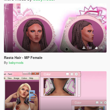
738
16
Rasta Hair - MP Female
By
babymods