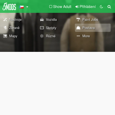
Show Adult
Přihlášení
Nástroje
Vozidla
Paint Jobs
Zbraně
Skripty
Postava
Mapy
Různé
More