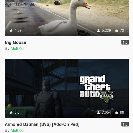
4.98
5.239
73
Big Goose
1.0
By
Meth0d
5.0
7.054
88
Armored Batman (BVS) [Add-On Ped]
1.0
By
Meth0d