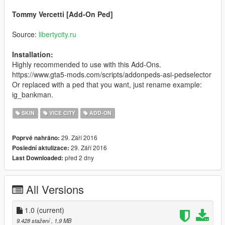
Tommy Vercetti [Add-On Ped]
Source:
libertycity.ru
Installation:
Highly recommended to use with this Add-Ons.
https://www.gta5-mods.com/scripts/addonpeds-asi-pedselector
Or replaced with a ped that you want, just rename example:
ig_bankman.
SKIN
VICE CITY
ADD-ON
29. Září 2016
Poprvé nahráno:
29. Září 2016
Poslední aktulizace:
před 2 dny
Last Downloaded:
All Versions
1.0
(current)
9.428 stažení
, 1,9 MB