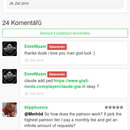
29. Září 2016
24 Komentářů
Zobrazit 4 předchozí komentáře.
EmreNizam
Zabanován
thanks dude ı love you man god luck :)
29. Září 2016
EmreNizam
Zabanován
claude add ped
https://www.gta5-
mods.com/player/claude-gta-iii
okay ?
29. Září 2016
85pphoenix
@Meth0d
So how does the patreon work? If pick the
highest patreon tier I pay a monthly fee and get an
infinite amount of requests?