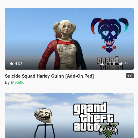
4.03
4.515
64
Suicide Squad Harley Quinn [Add-On Ped]
1.0
By
Meth0d