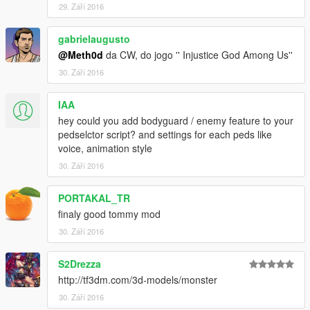
29. Září 2016
gabrielaugusto
@Meth0d
da CW, do jogo '' Injustice God Among Us''
30. Září 2016
IAA
hey could you add bodyguard / enemy feature to your
pedselctor script? and settings for each peds like
voice, animation style
30. Září 2016
PORTAKAL_TR
finaly good tommy mod
30. Září 2016
S2Drezza
http://tf3dm.com/3d-models/monster
30. Září 2016