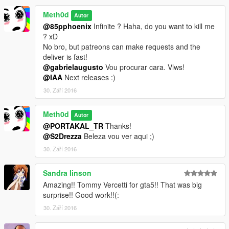
Meth0d
Autor
@85pphoenix
Infinite ? Haha, do you want to kill me
? xD
No bro, but patreons can make requests and the
deliver is fast!
@gabrielaugusto
Vou procurar cara. Vlws!
@IAA
Next releases :)
30. Září 2016
Meth0d
Autor
@PORTAKAL_TR
Thanks!
@S2Drezza
Beleza vou ver aqui ;)
30. Září 2016
Sandra linson
Amazing!! Tommy Vercetti for gta5!! That was big
surprise!! Good work!!(:
30. Září 2016