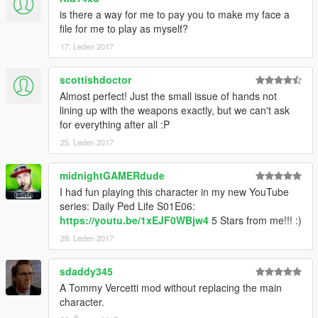
is there a way for me to pay you to make my face a
file for me to play as myself?
17. Leden 2017
scottishdoctor
Almost perfect! Just the small issue of hands not
lining up with the weapons exactly, but we can't ask
for everything after all :P
25. Leden 2017
midnightGAMERdude
I had fun playing this character in my new YouTube
series: Daily Ped Life S01E06:
https://youtu.be/1xEJF0WBjw4
5 Stars from me!!! :)
28. Leden 2017
sdaddy345
A Tommy Vercetti mod without replacing the main
character.