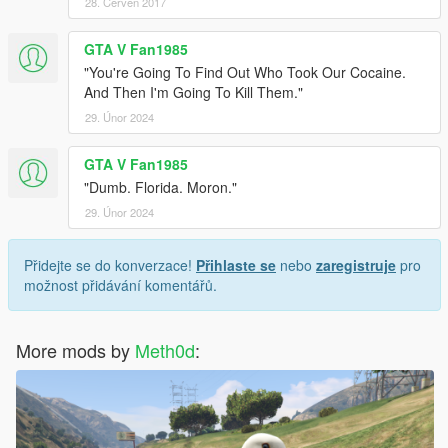
28. Červen 2017
GTA V Fan1985
"You're Going To Find Out Who Took Our Cocaine.
And Then I'm Going To Kill Them."
29. Únor 2024
GTA V Fan1985
"Dumb. Florida. Moron."
29. Únor 2024
Přidejte se do konverzace!
Přihlaste se
nebo
zaregistruje
pro
možnost přidávání komentářů.
More mods by
Meth0d
: