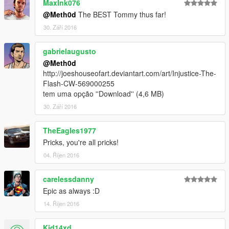
MaxInk076
@Meth0d
The BEST Tommy thus far!
30. Září 2016
gabrielaugusto
@Meth0d
http://joeshouseofart.deviantart.com/art/Injustice-The-
Flash-CW-569000255
tem uma opção ''Download'' (4,6 MB)
30. Září 2016
TheEagles1977
Pricks, you're all pricks!
04. Říjen 2016
carelessdanny
Epic as always :D
14. Říjen 2016
Kid14xd