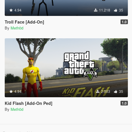
4.94
11.218
35
Troll Face [Add-On]
1.0
By
Meth0d
4.94
2.003
35
Kid Flash [Add-On Ped]
1.0
By
Meth0d