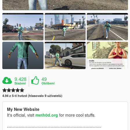
9.428
49
Stažení
Oblíbení
4.94 z 5-ti hvězd (hlasovalo 9 uživatelů)
My New Website
It's official, visit
meth0d.org
for more cool stuffs.
-----------------------------------------------------------------