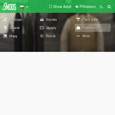
Show Adult
Přihlášení
Nástroje
Vozidla
Paint Jobs
Zbraně
Skripty
Postava
Mapy
Různé
More