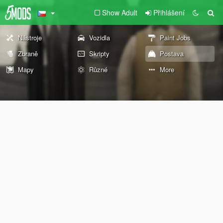
Show Adult
Přihlášení
Nástroje
Vozidla
Paint Jobs
Zbraně
Skripty
Postava
Mapy
Různé
More