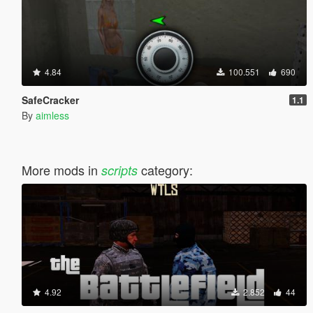
4.84
100.551
690
SafeCracker
1.1
By
aimless
More mods in
category:
scripts
4.92
2.852
44