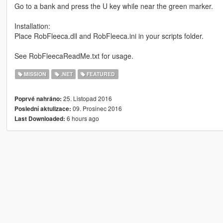
Go to a bank and press the U key while near the green marker.
Installation:
Place RobFleeca.dll and RobFleeca.ini in your scripts folder.
See RobFleecaReadMe.txt for usage.
MISSION
.NET
FEATURED
25. Listopad 2016
Poprvé nahráno:
09. Prosinec 2016
Poslední aktulizace:
6 hours ago
Last Downloaded: