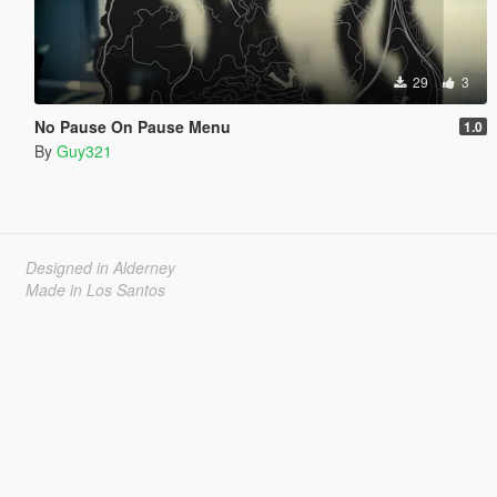
29
3
No Pause On Pause Menu
1.0
By
Guy321
Designed in Alderney
Made in Los Santos