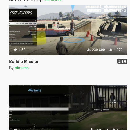
4.58
239.609
1.273
Build a Mission
2.4.6
By
aimless
4.33
159.770
523