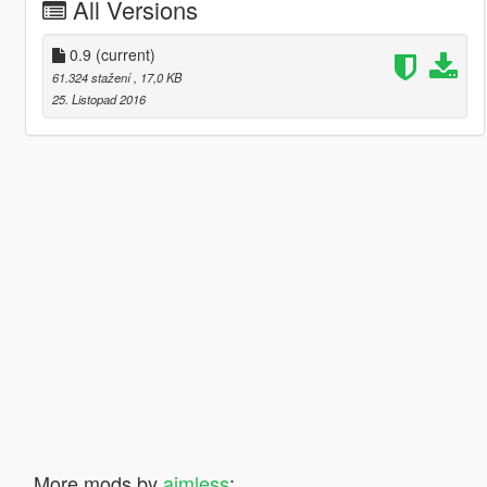
All Versions
0.9
(current)
61.324 stažení
, 17,0 KB
25. Listopad 2016
More mods by
aimless
: