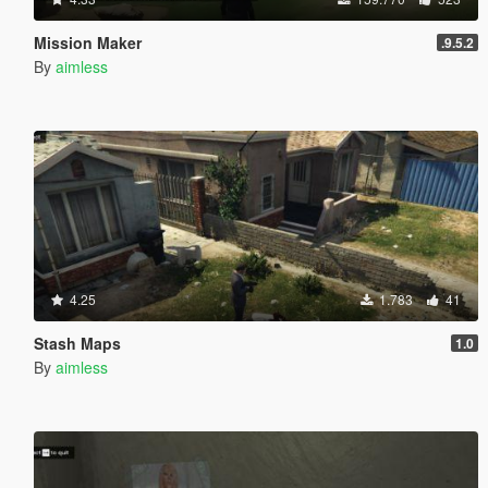
Mission Maker
.9.5.2
By
aimless
4.25
1.783
41
Stash Maps
1.0
By
aimless