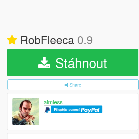
RobFleeca
0.9
Stáhnout
Share
aimless
Přispějte pomocí