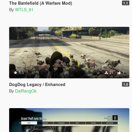
The Battlefield (A Warfare Mod)
1.1
By
WTLS_81
5.0
21
1
DogDog Legacy / Enhanced
1.0
By
DaiRangOk