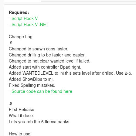
Required:
-
Script Hook V
-
Script Hook V .NET
Change Log
.9
Changed to spawn cops faster.
Changed drilling to be faster and easier.
Changed to not clear wanted level if failed.
Added start with controller Dpad right.
Added WANTEDLEVEL to ini this sets level after drilled. Use 2-5.
Added ShowBlips to ini.
Fixed Spelling mistakes.
-
Source code can be found here
.8
First Release
What it dose:
Lets you rob the 6 fleeca banks.
How to use: