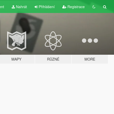
ent
Nahrát
Přihlášení
Registrace
MAPY
RŮZNÉ
MORE