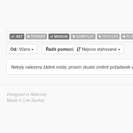
.NET
TRAINER
MISSION
GAMEPLAY
VEHICLES
PLA
Od:
Včera
Řadit pomocí:
Nejvíce stahované
Nebyly nalezeny žádné módy, prosím zkuste změnit požadavek v
Designed in Alderney
Made in Los Santos