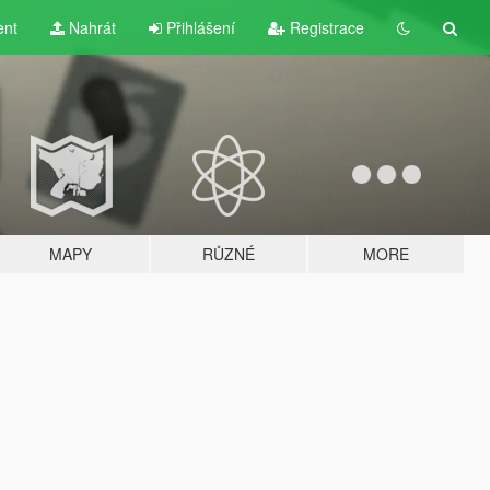
ent
Nahrát
Přihlášení
Registrace
MAPY
RŮZNÉ
MORE