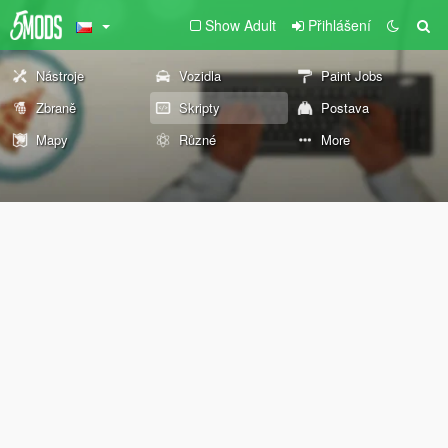
Show Adult
Přihlášení
Nástroje
Vozidla
Paint Jobs
Zbraně
Skripty
Postava
Mapy
Různé
More