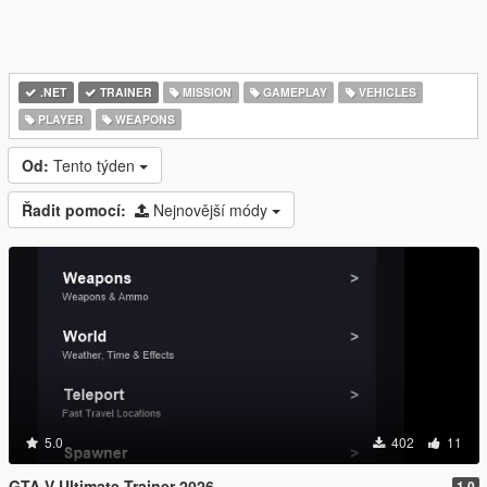
.NET
TRAINER
MISSION
GAMEPLAY
VEHICLES
PLAYER
WEAPONS
Od:
Tento týden
Řadit pomocí:
Nejnovější módy
5.0
402
11
GTA V Ultimate Trainer 2026
1.0