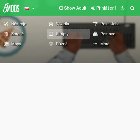
Show Adult
Přihlášení
Nástroje
Vozidla
Paint Jobs
Zbraně
Skripty
Postava
Mapy
Různé
More