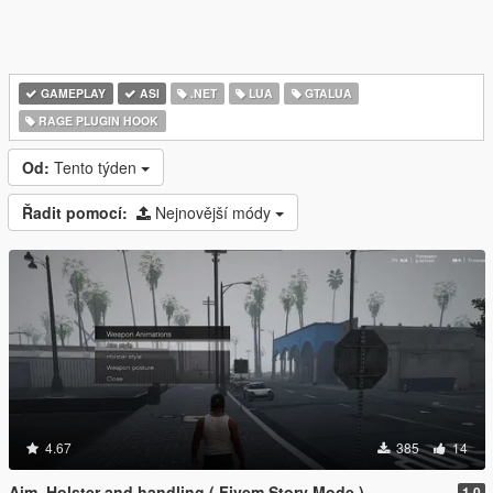
GAMEPLAY
ASI
.NET
LUA
GTALUA
RAGE PLUGIN HOOK
Od:
Tento týden
Řadit pomocí:
Nejnovější módy
4.67
385
14
Aim, Holster and handling ( Fivem Story Mode )
1.0