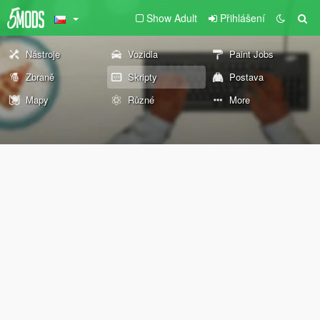
Show Adult
Přihlášení
Nástroje
Vozidla
Paint Jobs
Zbraně
Skripty
Postava
Mapy
Různé
More