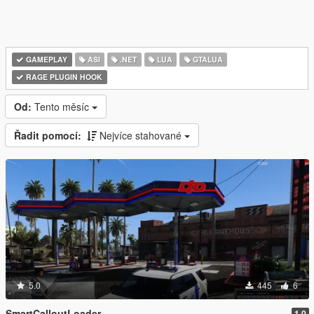
GAMEPLAY
ASI
.NET
LUA
GTALUA
RAGE PLUGIN HOOK
Od:
Tento měsíc
Řadit pomocí:
Nejvíce stahované
5.0
445
6
SmartCalloutLoader
1.0