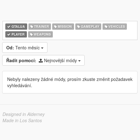
GTALUA
TRAINER
MISSION
GAMEPLAY
VEHICLES
PLAYER
WEAPONS
Od:
Tento měsíc
Řadit pomocí:
Nejnovější módy
Nebyly nalezeny žádné módy, prosím zkuste změnit požadavek
vyhledávání.
Designed in Alderney
Made in Los Santos