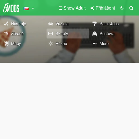
Show Adult
Přihlášení
Nástroje
Vozidla
Paint Jobs
Zbraně
Skripty
Postava
Mapy
Různé
More