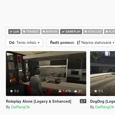
LUA
TRAINER
MISSION
GAMEPLAY
VEHICLES
PLA
Od:
Tento měsíc
Řadit pomocí:
Nejvíce stahované
5.0
1.476
21
5.0
Roleplay Alone [Legacy & Enhanced]
DogDog [Lega
2.7
By
DaiRangOk
By
DaiRangOk