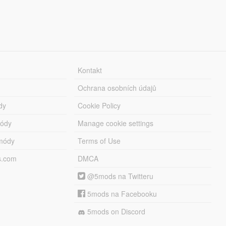
Kontakt
Ochrana osobních údajů
dy
Cookie Policy
módy
Manage cookie settings
módy
Terms of Use
s.com
DMCA
@5mods na Twitteru
5mods na Facebooku
5mods on Discord