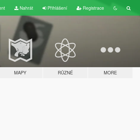
ent
Nahrát
Přihlášení
Registrace
MAPY
RŮZNÉ
MORE