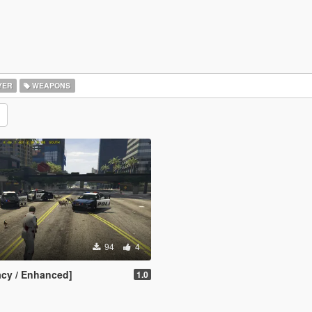
YER
WEAPONS
94
4
cy / Enhanced]
1.0