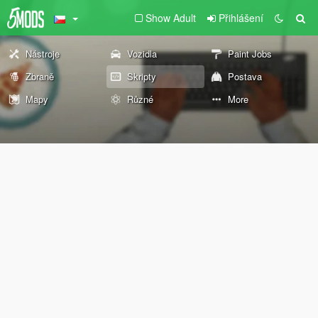
Show Adult
Přihlášení
Nástroje
Vozidla
Paint Jobs
Zbraně
Skripty
Postava
Mapy
Různé
More