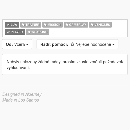
LUA
TRAINER
MISSION
GAMEPLAY
VEHICLES
PLAYER
WEAPONS
Od:
Včera
Řadit pomocí:
Nejlépe hodnocené
Nebyly nalezeny žádné módy, prosím zkuste změnit požadavek
vyhledávání.
Designed in Alderney
Made in Los Santos