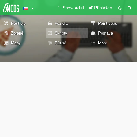
Show Adult
Přihlášení
Nástroje
Vozidla
Paint Jobs
Zbraně
Skripty
Postava
Mapy
Různé
More