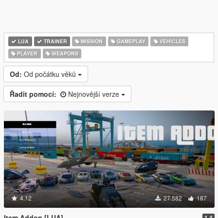
LUA
TRAINER
MISSION
GAMEPLAY
VEHICLES
PLAYER
WEAPONS
Od:
Od počátku věků
Řadit pomocí:
Nejnovější verze
4.12
27.582
187
Item Addon [LUA]
1.4