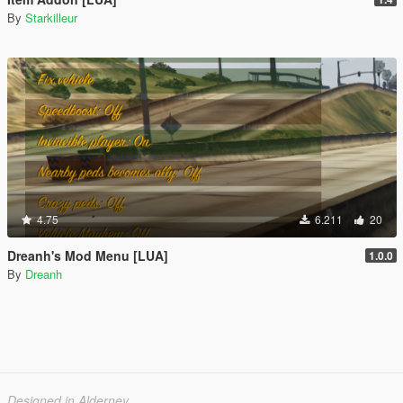
By
Starkilleur
4.75
6.211
20
Dreanh's Mod Menu [LUA]
1.0.0
By
Dreanh
Designed in Alderney