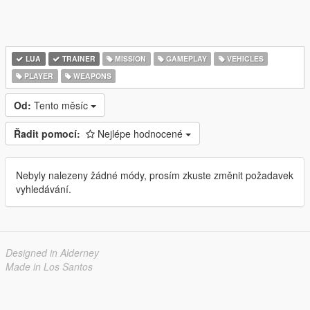
LUA
TRAINER
MISSION
GAMEPLAY
VEHICLES
PLAYER
WEAPONS
Od:
Tento měsíc
Řadit pomocí:
Nejlépe hodnocené
Nebyly nalezeny žádné módy, prosím zkuste změnit požadavek
vyhledávání.
Designed in Alderney
Made in Los Santos