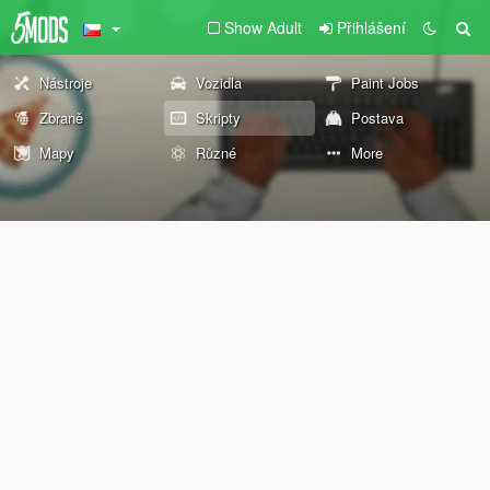
Show Adult
Přihlášení
Nástroje
Vozidla
Paint Jobs
Zbraně
Skripty
Postava
Mapy
Různé
More