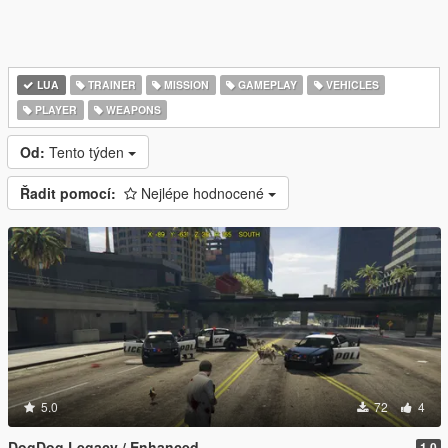
LUA
TRAINER
MISSION
GAMEPLAY
VEHICLES
PLAYER
WEAPONS
Od:
Tento týden
Řadit pomocí:
Nejlépe hodnocené
5.0
72
4
DogDog Legacy / Enhanced
1.0