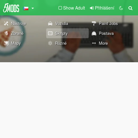
Show Adult
Přihlášení
Nástroje
Vozidla
Paint Jobs
Zbraně
Skripty
Postava
Mapy
Různé
More