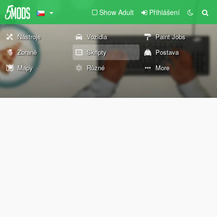
Show Adult
Přihlášení
Nástroje
Vozidla
Paint Jobs
Zbraně
Skripty
Postava
Mapy
Různé
More