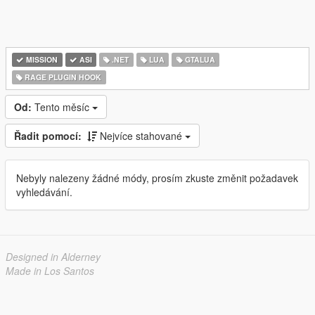
MISSION
ASI
.NET
LUA
GTALUA
RAGE PLUGIN HOOK
Od:
Tento měsíc
Řadit pomocí:
Nejvíce stahované
Nebyly nalezeny žádné módy, prosím zkuste změnit požadavek
vyhledávání.
Designed in Alderney
Made in Los Santos