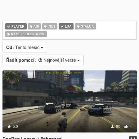
PLAYER
ASI
.NET
LUA
GTALUA
RAGE PLUGIN HOOK
Od:
Tento měsíc
Řadit pomocí:
Nejnovější verze
5.0
80
4
DogDog Legacy / Enhanced
1.1