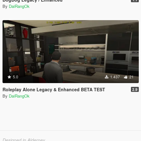
By
DaiRangOk
5.0
1.437
21
Roleplay Alone Legacy & Enhanced BETA TEST
2.9
By
DaiRangOk
Designed in Alderney