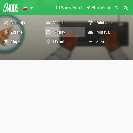
Show Adult
Přihlášení
Nástroje
Vozidla
Paint Jobs
Zbraně
Skripty
Postava
Mapy
Různé
More