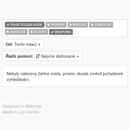
RAGE PLUGIN HOOK
TRAINER
MISSION
GAMEPLAY
VEHICLES
PLAYER
WEAPONS
Od:
Tento měsíc
Řadit pomocí:
Nejvíce stahované
Nebyly nalezeny žádné módy, prosím zkuste změnit požadavek
vyhledávání.
Designed in Alderney
Made in Los Santos