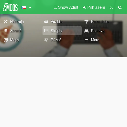
Show Adult
Přihlášení
Nástroje
Vozidla
Paint Jobs
Zbraně
Skripty
Postava
Mapy
Různé
More