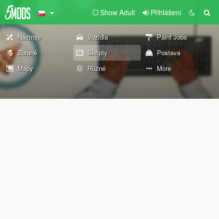
Show Adult
Přihlášení
Nástroje
Vozidla
Paint Jobs
Zbraně
Skripty
Postava
Mapy
Různé
More