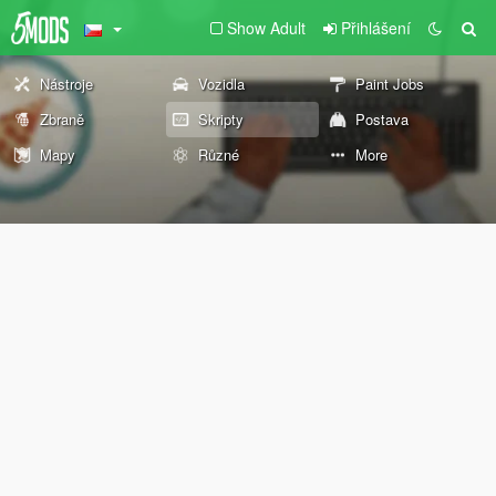
Show Adult
Přihlášení
Nástroje
Vozidla
Paint Jobs
Zbraně
Skripty
Postava
Mapy
Různé
More