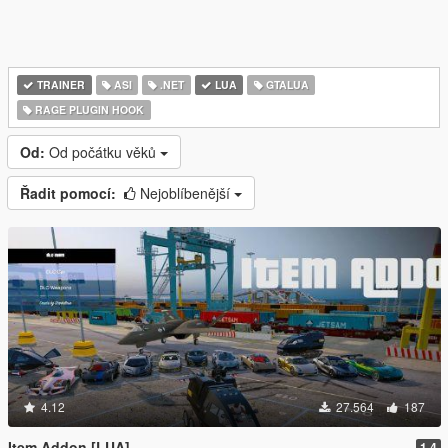
TRAINER
ASI
.NET
LUA
GTALUA
RAGE PLUGIN HOOK
Od:
Od počátku věků
Řadit pomocí:
Nejoblíbenější
4.12
27.564
187
Item Addon [LUA]
1.4