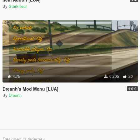
By
Starkilleur
4.75
6.205
20
Dreanh's Mod Menu [LUA]
1.0.0
By
Dreanh
Designed in Alderney