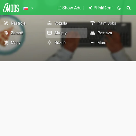
Show Adult
Přihlášení
Nástroje
Vozidla
Paint Jobs
Zbraně
Skripty
Postava
Mapy
Různé
More