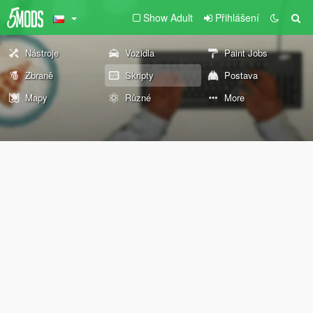
Show Adult
Přihlášení
Nástroje
Vozidla
Paint Jobs
Zbraně
Skripty
Postava
Mapy
Různé
More