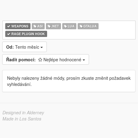
WEAPONS
ASI
.NET
LUA
GTALUA
RAGE PLUGIN HOOK
Od:
Tento měsíc
Řadit pomocí:
Nejlépe hodnocené
Nebyly nalezeny žádné módy, prosím zkuste změnit požadavek
vyhledávání.
Designed in Alderney
Made in Los Santos