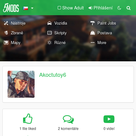
Show Adult
Přihlášení
Nástroje
Vozidla
Paint Jobs
Zbraně
Skripty
Postava
Mapy
Různé
More
Akoctutoy6
1 file liked
2 komentáře
0 videí