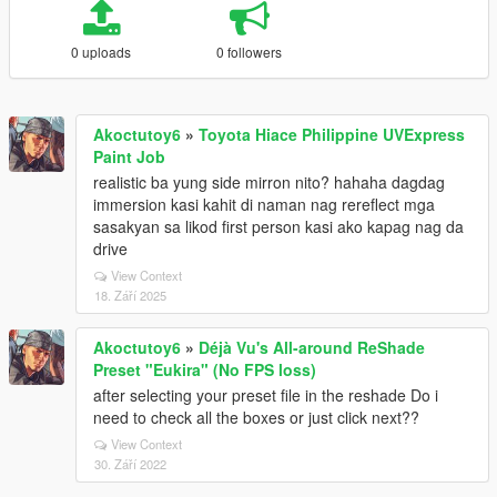
0 uploads
0 followers
Akoctutoy6
»
Toyota Hiace Philippine UVExpress
Paint Job
realistic ba yung side mirron nito? hahaha dagdag
immersion kasi kahit di naman nag rereflect mga
sasakyan sa likod first person kasi ako kapag nag da
drive
View Context
18. Září 2025
Akoctutoy6
»
Déjà Vu's All-around ReShade
Preset "Eukira" (No FPS loss)
after selecting your preset file in the reshade Do i
need to check all the boxes or just click next??
View Context
30. Září 2022