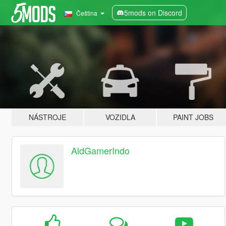
5mods on Discord
Čeština
NÁSTROJE
VOZIDLA
PAINT JOBS
AldGamerIndo