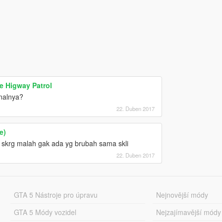
e Higway Patrol
nalnya?
22. Duben 2017
e)
 skrg malah gak ada yg brubah sama skli
22. Duben 2017
GTA 5 Nástroje pro úpravu
Nejnovější módy
GTA 5 Módy vozidel
Nejzajímavější módy