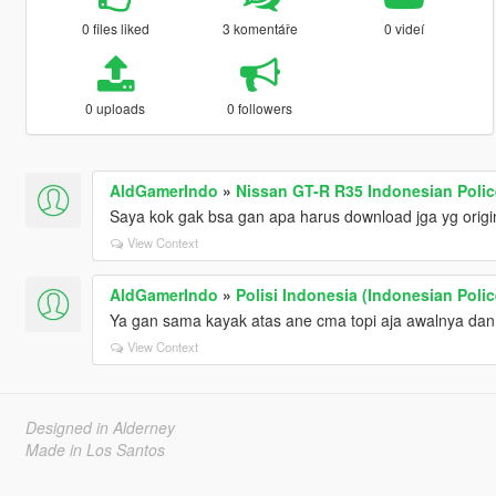
0 files liked
3 komentáře
0 videí
0 uploads
0 followers
AldGamerIndo
»
Nissan GT-R R35 Indonesian Polic
Saya kok gak bsa gan apa harus download jga yg origi
View Context
AldGamerIndo
»
Polisi Indonesia (Indonesian Polic
Ya gan sama kayak atas ane cma topi aja awalnya dan
View Context
Designed in Alderney
Made in Los Santos