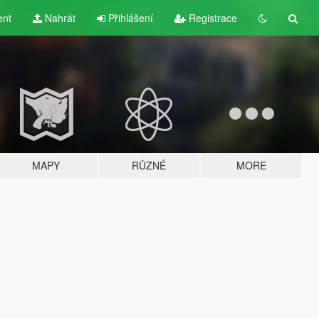
ent
Nahrát
Přihlášení
Registrace
MAPY
RŮZNÉ
MORE