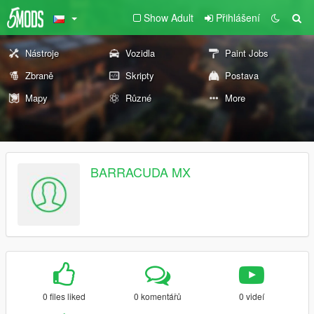
Show Adult
Přihlášení
Nástroje
Vozidla
Paint Jobs
Zbraně
Skripty
Postava
Mapy
Různé
More
BARRACUDA MX
0 files liked
0 komentářů
0 videí