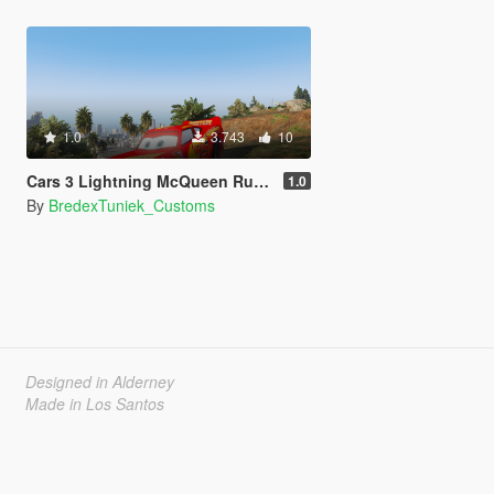
1.0
3.743
10
Cars 3 Lightning McQueen Rusteze Paintjob
1.0
By
BredexTuniek_Customs
Designed in Alderney
Made in Los Santos