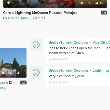
1.0
3.743
10
Cars 3 Lightning McQueen Rusteze Paintjob
1.0
By
BredexTuniek_Customs
BredexTuniek_Customs
»
Vice City 
Please help! I can't open the menu! I a
steam version of Gta 5
View Context
BredexTuniek_Customs
»
Lightning
1.669
9
Very nice mod my guy!
View Context
co Paintjob
1.0
oms