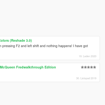
Colors (Reshade 3.0)
m pressing F2 and left shift and nothing happens! I have got
19. Leden 2020
 McQueen Fredwalkthrough Edition
30. Listopad 2019