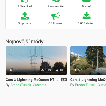
2 files liked
2 komentáře
0 videí
3 uploads
0 followers
6.605 stažení
Nejnovější módy
5.0
1.193
10
5.0
Cars 3 Lightning McQueen HTB Paintjob
Cars 3 Lightning McQueen Dino
1.0
By
BredexTuniek_Customs
By
BredexTuniek_Cust