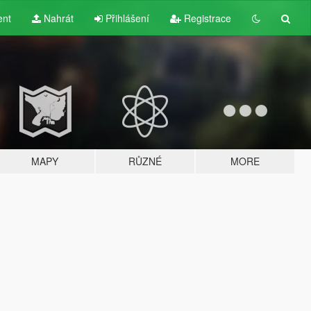
ent
Nahrát
Přihlášení
Registrace
MAPY
RŮZNÉ
MORE