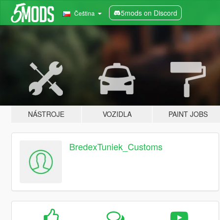
5mods on Discord
Čeština
NÁSTROJE
VOZIDLA
PAINT JOBS
BredexTuniek_Customs